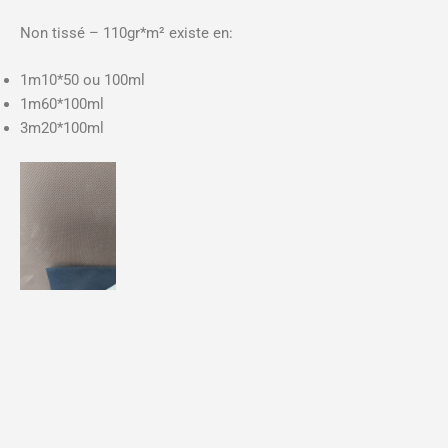
Non tissé – 110gr*m² existe en:
1m10*50 ou 100ml
1m60*100ml
3m20*100ml