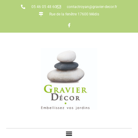
05 46 05 48 60
contactroyan@gravier-decor.fr
Rue de la fenêtre 17600 Médis