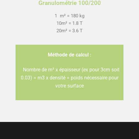
Granulométrie 100/200
1 m² = 180 kg
10m² = 1.8 T
20m² = 3.6 T
Méthode de calcul :
Nombre de m² x épaisseur (ex pour 3cm soit
0.03) = m3 x densité = poids nécessaire pour
votre surface