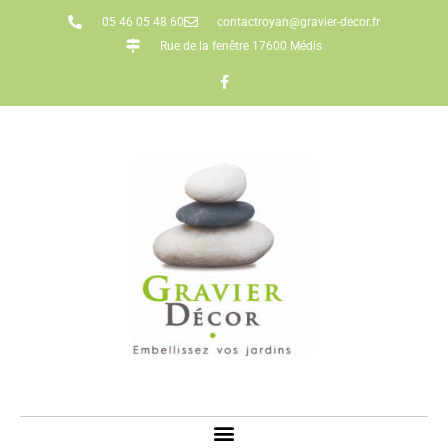
05 46 05 48 60
contactroyan@gravier-decor.fr
Rue de la fenêtre 17600 Médis