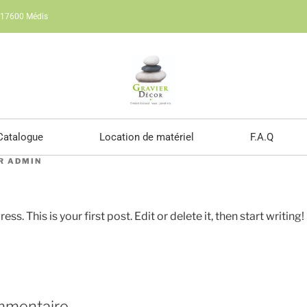
e 17600 Médis
Catalogue
Location de matériel
F.A.Q
R
ADMIN
 This is your first post. Edit or delete it, then start writing!
mmentaire