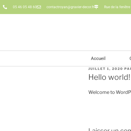
05 46 05 48 60
contactroyan@gravier-decor.fr
Rue de la fenêtr
Accueil
JUILLET 1, 2020
PA
Hello world!
Welcome to WordPress.
Laisser un co