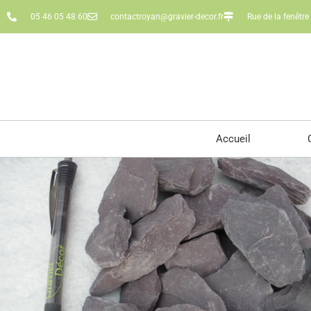
05 46 05 48 60
contactroyan@gravier-decor.fr
Rue de la fenêtr
Accueil