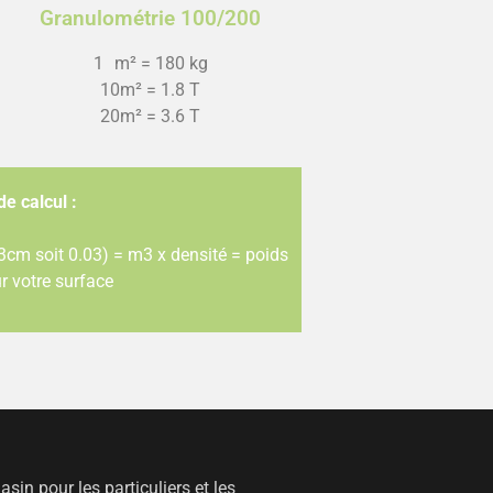
Granulométrie 100/200
1 m² = 180 kg
10m² = 1.8 T
20m² = 3.6 T
e calcul :
cm soit 0.03) = m3 x densité = poids
r votre surface
sin pour les particuliers et les