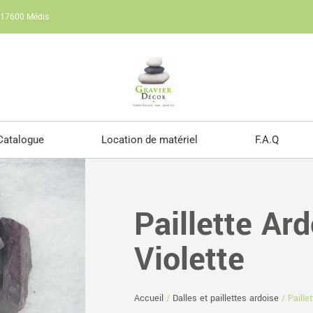
e 17600 Médis
Catalogue
Location de matériel
F.A.Q
Paillette Ar
Violette
Accueil
/
Dalles et paillettes ardoise
/ Paillet