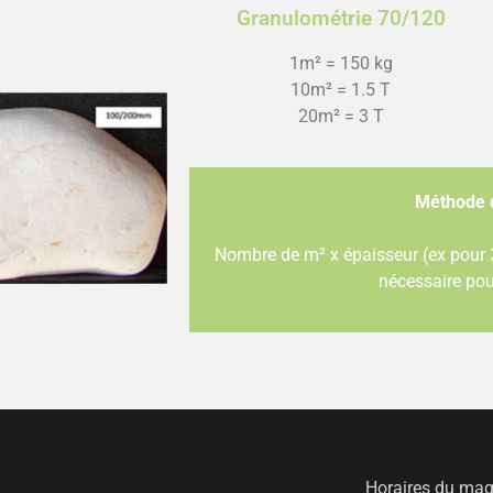
Granulométrie 70/120
1m² = 150 kg
10m² = 1.5 T
20m² = 3 T
Méthode d
Nombre de m² x épaisseur (ex pour 3
nécessaire pou
Horaires du maga