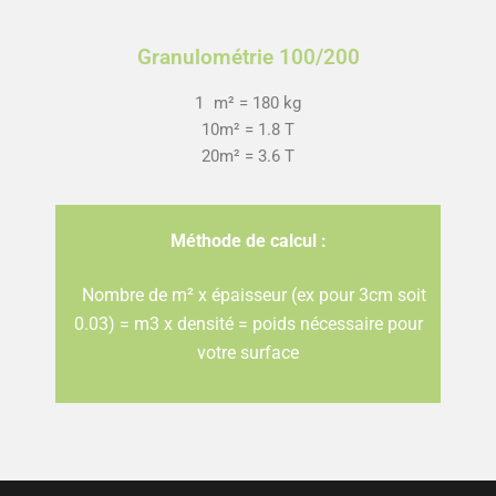
Granulométrie 100/200
1 m² = 180 kg
10m² = 1.8 T
20m² = 3.6 T
Méthode de calcul :
Nombre de m² x épaisseur (ex pour 3cm soit
0.03) = m3 x densité = poids nécessaire pour
votre surface