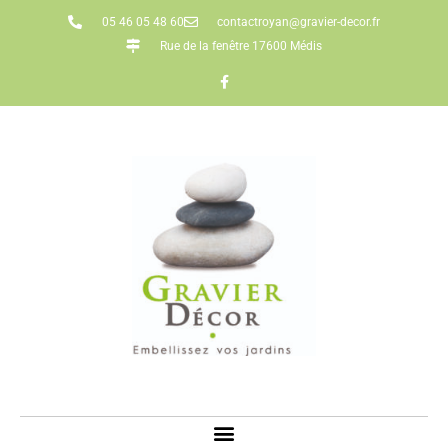
05 46 05 48 60
contactroyan@gravier-decor.fr
Rue de la fenêtre 17600 Médis