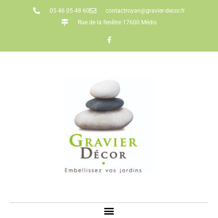
05 46 05 48 60
contactroyan@gravier-decor.fr
Rue de la fenêtre 17600 Médis