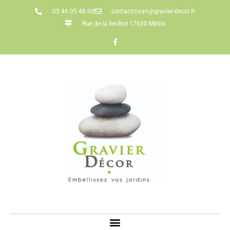
05 46 05 48 60
contactroyan@gravier-decor.fr
Rue de la fenêtre 17600 Médis