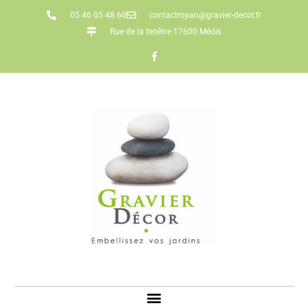
05 46 05 48 60
contactroyan@gravier-decor.fr
Rue de la fenêtre 17600 Médis