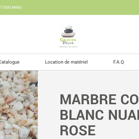
e 17600 Médis
Catalogue
Location de matériel
F.A.Q
MARBRE C
BLANC NUA
ROSE