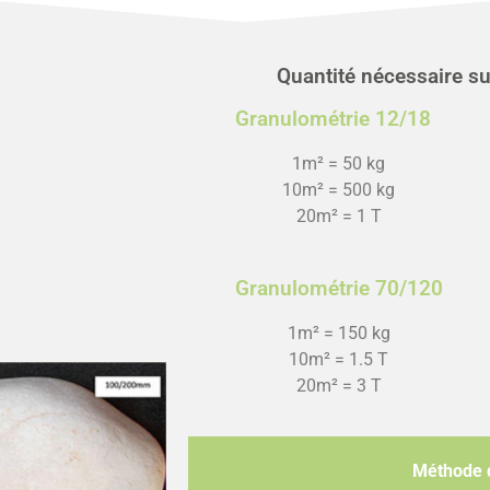
Quantité nécessaire suiv
Granulométrie 12/18
1m² = 50 kg
10m² = 500 kg
20m² = 1 T
Granulométrie 70/120
1m² = 150 kg
10m² = 1.5 T
20m² = 3 T
Méthode d