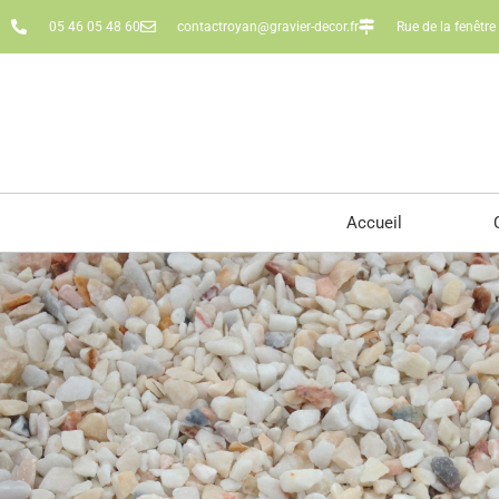
05 46 05 48 60
contactroyan@gravier-decor.fr
Rue de la fenêtr
Accueil