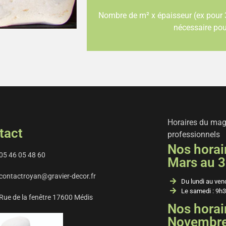
Nombre de m² x épaisseur (ex pour 3
nécessaire pou
Horaires du maga
tact
professionnels
Nos horair
05 46 05 48 60
Mars au 3
contactroyan@gravier-decor.fr
Du lundi au ven
Le samedi : 9h3
Rue de la fenêtre 17600 Médis
Nos horair
Novembre 